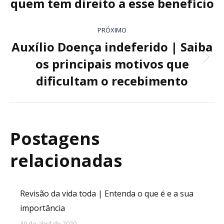
quem tem direito a esse benefício
post:
anterior:
PRÓXIMO
Auxílio Doença indeferido | Saiba
os principais motivos que
Próximo
post:
dificultam o recebimento
Postagens
relacionadas
Revisão da vida toda | Entenda o que é e a sua
importância
30 de abril de 2020