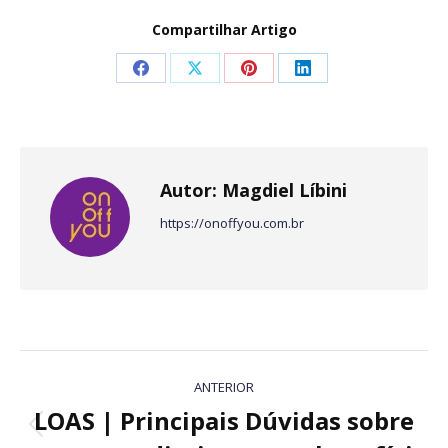
Compartilhar Artigo
Share
Share
Share
Share
on
on
on
on
Facebook
X
Pinterest
LinkedIn
Autor:
Magdiel Líbini
https://onoffyou.com.br
Navegação
ANTERIOR
de
LOAS | Principais Dúvidas sobre
Post