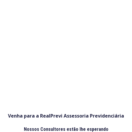
Fique por Dentro
Acompanhe o Nosso Blog
Venha para a RealPrevi Assessoria Previdenciária
Nossos Consultores estão lhe esperando