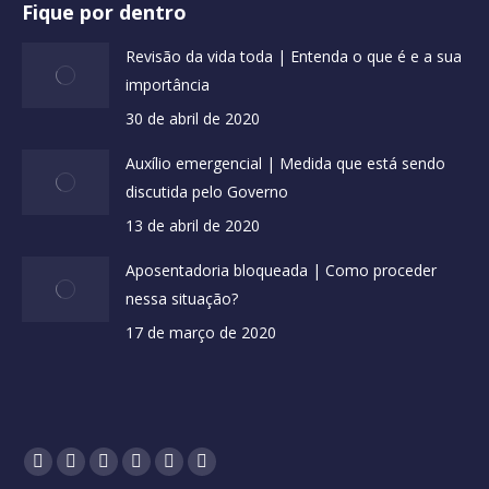
Fique por dentro
Revisão da vida toda | Entenda o que é e a sua
importância
30 de abril de 2020
Auxílio emergencial | Medida que está sendo
discutida pelo Governo
13 de abril de 2020
Aposentadoria bloqueada | Como proceder
nessa situação?
17 de março de 2020
Encontre-nos em:
Facebook
X
YouTube
Pinterest
Instagram
Blogger