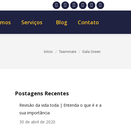
Facebook
X
Pinterest
YouTube
Instagram
Blogger
page
page
page
page
page
page
omos
Serviços
Blog
Contato
opens
opens
opens
opens
opens
opens
in
in
in
in
in
in
new
new
new
new
new
new
window
window
window
window
window
window
Você está aqui:
Início
Teammate
Gala Green
Postagens Recentes
Revisão da vida toda | Entenda o que é e a
sua importância
30 de abril de 2020