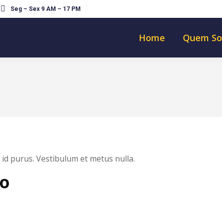
Seg – Sex 9 AM – 17 PM
Home
Quem S
s id purus. Vestibulum et metus nulla.
io