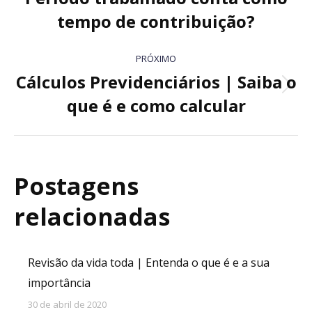
post:
anterior:
tempo de contribuição?
PRÓXIMO
Cálculos Previdenciários | Saiba o
Próximo
que é e como calcular
post:
Postagens
relacionadas
Revisão da vida toda | Entenda o que é e a sua
importância
30 de abril de 2020