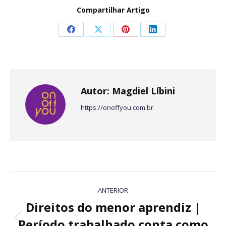
Compartilhar Artigo
Share
Share
Share
Share
on
on
on
on
Facebook
X
Pinterest
LinkedIn
Autor:
Magdiel Líbini
https://onoffyou.com.br
Navegação
ANTERIOR
de
Direitos do menor aprendiz |
Período trabalhado conta como
Post