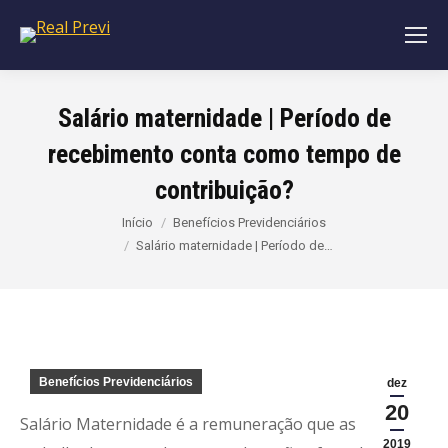
Salário maternidade | Período de
recebimento conta como tempo de
contribuição?
Você está aqui:
Início
Benefícios Previdenciários
Salário maternidade | Período de…
Benefícios Previdenciários
dez
20
Salário Maternidade é a remuneração que as
2019