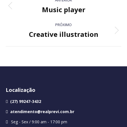
ANTERIOR
navigation
Music player
Previous
project:
PRÓXIMO
Creative illustration
Next
project:
Localização
(27) 99247-3432
atendimento@realprevi.com.br
Seg - Sex / 9:00 am - 17:00 pm