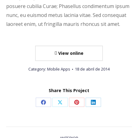
posuere cubilia Curae; Phasellus condimentum ipsum
nunc, eu euismod metus lacinia vitae. Sed consequat
laoreet enim, ut fringilla mauris rhoncus sit amet.
View online
Category:
Mobile Apps
18 de abril de 2014
Share This Project
Share
Share
Share
Share
on
on
on
on
Facebook
X
Pinterest
LinkedIn
Project