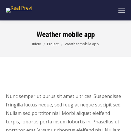
Weather mobile app
Você está aqui:
Início
Project
Weather mobile app
Nunc semper ut purus sit amet ultrices. Suspendisse
fringilla luctus neque, sed feugiat neque suscipit sed.
Nullam sed porttitor nisl. Morbi aliquet eleifend
turpis, lobortis porta ipsum lobortis in. Phasellus ut
porttitor erat. Vivamus rhoncus eleifend nisi. Nullam