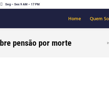
Seg – Sex 9 AM – 17 PM
Home
Quem S
bre pensão por morte
Vo
I